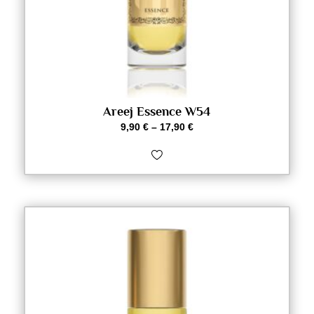
Areej Essence W54
9,90
€
–
17,90
€