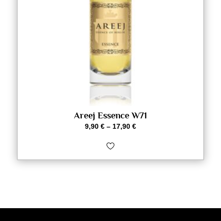
Areej Essence W71
9,90
€
–
17,90
€