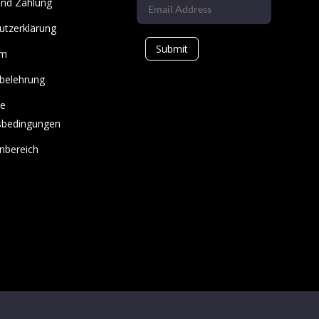
und Zahlung
utzerklärung
Submit
um
belehrung
ne
sbedingungen
nbereich