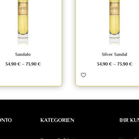
Sandalo
Silver Sandal
34,90
€
–
73,90
€
34,90
€
–
73,90
€
ONTO
KATEGORIEN
IHR K