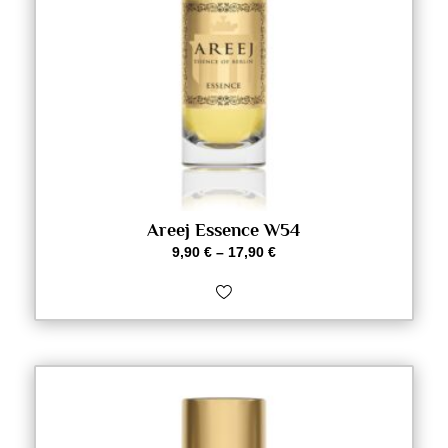
Areej Essence W54
9,90
€
–
17,90
€