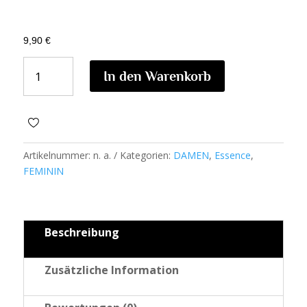
9,90
€
AREEJ
In den Warenkorb
ESSENCE
W46
MENGE
Artikelnummer:
n. a.
Kategorien:
DAMEN
,
Essence
,
FEMININ
Beschreibung
Zusätzliche Information