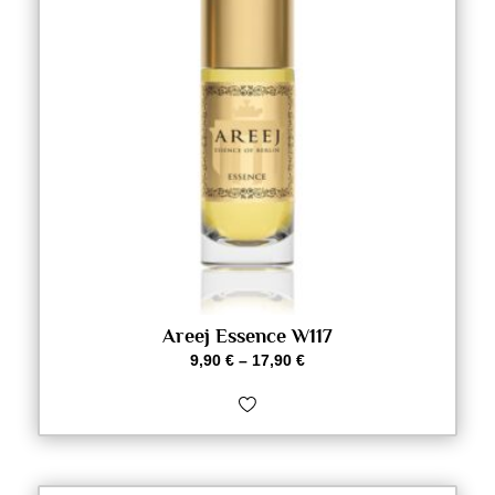
Areej Essence W117
9,90
€
–
17,90
€