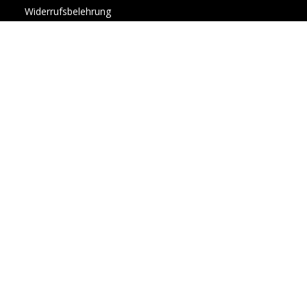
Widerrufsbelehrung
Allgemeine Geschäftsbedingungen
Ihr Kundenbereich
Über Uns
Vertrag widerrufen
Newsletter
Submit