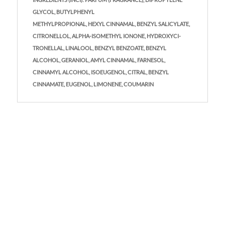
GLYCOL, BUTYLPHENYL
METHYLPROPIONAL, HEXYL CINNAMAL, BENZYL SALICYLATE,
CITRONELLOL, ALPHA-ISOMETHYL IONONE, HYDROXYCI-
TRONELLAL, LINALOOL, BENZYL BENZOATE, BENZYL
ALCOHOL, GERANIOL, AMYL CINNAMAL, FARNESOL,
CINNAMYL ALCOHOL, ISOEUGENOL, CITRAL, BENZYL
CINNAMATE, EUGENOL, LIMONENE, COUMARIN