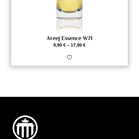
Areej Essence W71
9,90
€
–
17,90
€