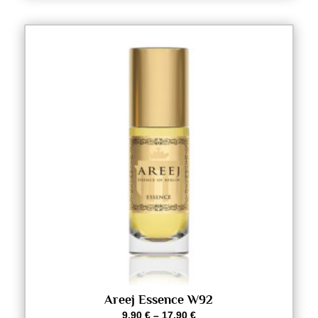
Areej Essence W92
9,90
€
–
17,90
€