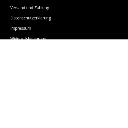
Versand und Zahlung
Datenschutzerklärung
Impressum
Widerrufsbelehrung
Allgemeine Geschäftsbedingungen
Ihr Kundenbereich
Über Uns
Vertrag widerrufen
Newsletter