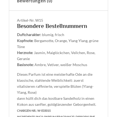
Bewertungen (0)
Artikel-Nr.
W15
Besondere Bestellnummern
Duftcharakter:
blumig, frisch
Kopfnote:
Bergamotte, Orange, Ylang Ylang, grüne
Töne
Herznote:
Jasmin, Maiglöckchen, Veilchen, Rose,
Geranie
Basisnote:
Ambre, Vetiver, weißer Moschus
Dieses Parfum ist eine meisterhafte Ode an die
klassische, stahlende Weiblichkeit: zuerst
vitalisieren raffinierte, verspielte Blüten (Ylang-
Ylang, Rose)
dann hüllt dich das kostbare Sandelholz in einen
Kokon aus sanfter, goldglänzender Geborgenheit.
CHARGEN-NR.: W-E03015
INGREDIENTS (INCI): PARFUM (FRAGRANCE), DIPROPYLENE