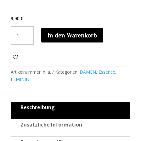
9,90
€
AREEJ
In den Warenkorb
ESSENCE
W15
MENGE
Artikelnummer:
n. a.
Kategorien:
DAMEN
,
Essence
,
FEMININ
Beschreibung
Zusätzliche Information