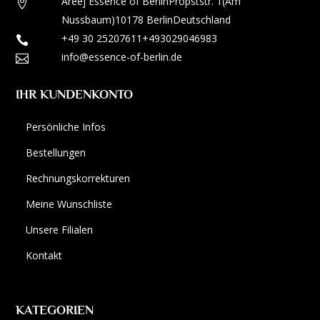
Areej Essence of Berlin
Propststr. 1
(Am

Nussbaum)
10178 Berlin
Deutschland
+49 30 25207611
+493029046983

info@essence-of-berlin.de

IHR KUNDENKONTO
Persönliche Infos
Bestellungen
Rechnungskorrekturen
Meine Wunschliste
Unsere Filialen
Kontakt
KATEGORIEN