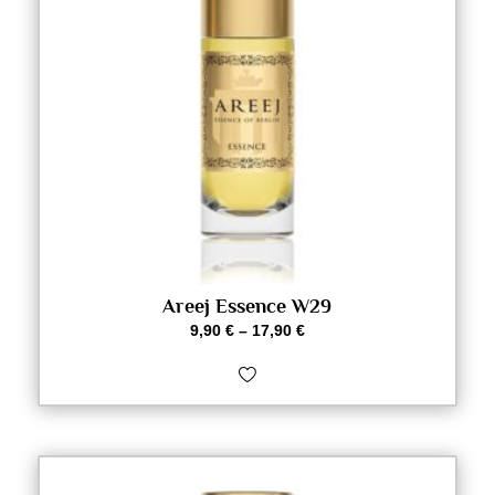
Areej Essence W29
9,90
€
–
17,90
€