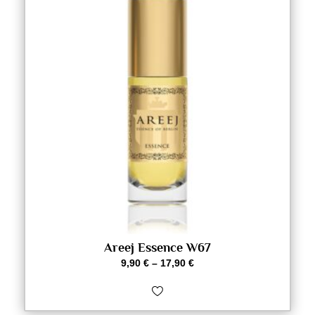
Areej Essence W67
9,90
€
–
17,90
€