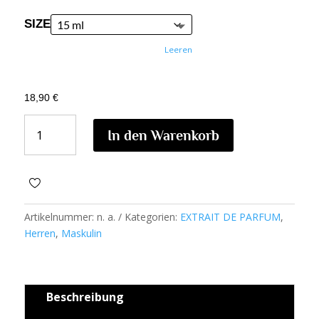
SIZE
Leeren
18,90
€
AREEJ
In den Warenkorb
M74
MENGE
Artikelnummer:
n. a.
Kategorien:
EXTRAIT DE PARFUM
,
Herren
,
Maskulin
Beschreibung