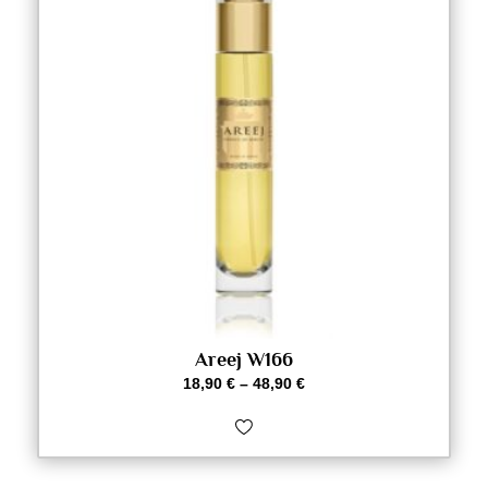
Areej W166
18,90
€
–
48,90
€