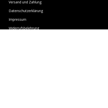
Versand und Zahlung
Datenschutzerklärung
Impressum
Widerrufsbelehrung
Allgemeine Geschäftsbedingungen
Ihr Kundenbereich
Über Uns
Vertrag widerrufen
Newsletter